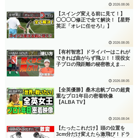
ン】
2026.08.06
【スイング変える前に見て！】
星野英正「オレに任せろ!」
◯◯◯◯修正で全て解決！【星野
英正「オレに任せろ!」】
2026.08.05
【有村智恵】ドライバーはこれが
UUUM GOLF・プロレッスン
できれば曲がらず飛ぶ！！現役女
子プロの飛距離の秘密教えま
す！！【UUUM GOLF】
2026.08.05
【全英優勝】桑木志帆プロの超貴
ALBA TV
重なプロ1年目の密着映像
【ALBA TV】
2026.08.04
【たったこれだけ】頭の位置を
HARADAGOLF・レッスンチャンネル
3cm分だけ変えたら激飛び！ドラ