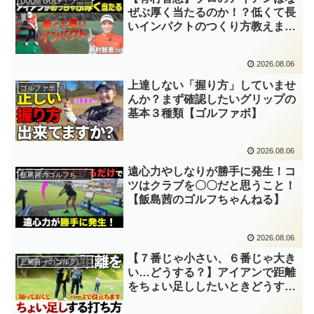
UUUM GOLF・プロレッスン
ぜぶ厚く当たるのか！？低くて長
いインパクトのつくり方教えま
す！！【UUUM GOLF】
2026.08.06
上達しない「握り方」していませ
ゴルファボ
んか？まず確認したいグリップの
基本３種類【ゴルファボ】
2026.08.06
遠心力やしなりが勝手に発生！コ
飯島茜のゴルフちゃんねる
ツはクラブを〇〇だと思うこと！
【飯島茜のゴルフちゃんねる】
2026.08.06
【７番じゃ小さい、６番じゃ大き
三觜喜一のゴルフレッスン
い…どうする？】アイアンで距離
をちょい足ししたいときどうす
る？【三觜喜一のゴルフレッス