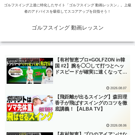
ゴルフスイング上達に特化したサイト「ゴルフスイング 動画レッスン」。上級
者のアドバイスを吸収してスコアアップを目指そう！
ゴルフスイング 動画レッスン
【有村智恵プロ×GOLFZON in韓
UUUM GOLF・プロレッスン
国 #2】腕を◯◯して打つとヘッ
ドスピードが確実に速くなって飛
ぶ！！”有村プロの挑戦”を応援す
るため韓国へ！【UUUM GOLF】
2026.08.07
【飛距離が出るスイング】森田理
ALBA TV
香子が飛ばすスイングのコツを徹
底講義！【ALBA TV】
2026.08.06
【有村智恵】プロのアイアンはな