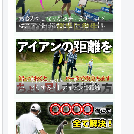
遠心力やしなりが勝手に発生！コツ
はクラブを〇〇だと思うこと！【飯
島茜のゴルフちゃんねる】
【７番じゃ小さい、６番じゃ大き
い…どうする？】アイアンで距離を
ちょい足ししたいときどうする？
【三觜喜一のゴルフレッスン】