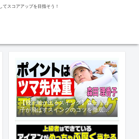
してスコアアップを目指そう！
【飛距離が出るスイング】森田理香
子が飛ばすスイングのコツを徹底講
義！【ALBA TV】