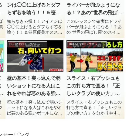
る
ンは◯◯に上げるとダフ
ライバーが飛ぶようにな
飛
らず芯を喰う！！＆笹原
る！？あの”世界の飛ばし
】
優美オススメのネックレ
屋”のスイングを徹底解
ば
知らなきゃ損！！アイアンは
このレッスンで確実にドライ
真
◯◯に上げるとダフらず芯を
バーが飛ぶようになる！？あ
ス”ANGLE”の秘密に迫
説！！【UUUM GOLF】
喰う！！＆笹原優美オススメ
の”世界の飛ばし屋”のスイン
る！【UUUM GOLF】
軽
のネックレス”ANGLE”の秘密
グを徹底解説！！【UUUM
す
に迫る！【UUUM GOLF】今
GOLF】今回は『このレッス
UUUM GOLF・プロレッスン
UUUM GOLF・プロレッスン
冬
回は『知らなきゃ損！！アイ
ンで確実にドライバーが飛ぶ
ル
アンは◯◯に上げるとダフら
ようになる！？あの”世界の
ず芯を喰う！！＆笹原優美オ
飛ばし屋”のスイングを徹底
ススメのネックレス”...
解説！！』のゴルフレッス
ン...
壁の基本！突っ込んで弱
直
スライス・右プッシュも
いショットになる人はこ
性
この打ち方で直る！「正
れをやれば芯のある強い
しいクラブの使い方」を
ボールになります。
分かりやすく解説
壁の基本！突っ込んで弱いシ
！
スライス・右プッシュもこの
ョットになる人はこれをやれ
ク
打ち方で直る！「正しいクラ
【UUUM GOLF】
【UUUM GOLF】
ば芯のある強いボールになり
と
ブの使い方」を分かりやすく
ます。【UUUM GOLF】今回
今
解説【UUUM GOLF】今回は
は『壁の基本！突っ込んで弱
で
『スライス・右プッシュもこ
いショットになる人はこれを
は
の打ち方で直る！「正しいク
ンサーリンク
やれば芯のある強いボールに
引
ラブの使い方」を分かりやす