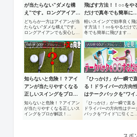
が当たらない”ダメな構
飛ばす方法！！○○をや
え”です。ロングアイアン
だけで真冬でも簡単に
でも安心して打てるコツ
びます【UUUM GOLF
どちらか一方はアイアンが当
軽いスイングで効率良く飛
たらない"ダメな構え"です。
す方法！！○○をやるだけで
を解説！【UUUM
ロングアイアンでも安心して
冬でも簡単に飛びます
GOLF】
打てるコツを解説！【UUUM
【UUUM GOLF】今回は『
GOLF】今回は『どちらか一
いスイングで効率良く飛ば
UUUM GOLF・プロレッスン
UUUM GOLF・プロレッスン
方はアイアンが当たらな
方法！！○○をやるだけで真
い"ダメな構え"です。ロング
でも簡単に飛びます』のゴ
アイアンでも安心して打てる
フレッスン動画を紹介しま
コツを解説！』のゴルフレ
す！UUUM GOLF はゴル...
ッ...
知らないと危険！？アイ
「ひっかけ」が一瞬で
アンが当たりやすくなる
る！ドライバーの方向
正しいスイングをプロが
はテークバックを“ワイ
解説！【UUUM GOLF】
ド”に引くことが大事！
知らないと危険！？アイアン
「ひっかけ」が一瞬で直る
が当たりやすくなる正しいス
ドライバーの方向性はテー
【UUUM GOLF】
イングをプロが解説！
バックを“ワイド”に引くこ
【UUUM GOLF】今回は『知
が大事！【UUUM GOLF】
らないと危険！？アイアンが
回は『「ひっかけ」が一瞬
当たりやすくなる正しいスイ
直る！ドライバーの方向性
スポ
ングをプロが解説！』のゴル
テークバックを“ワイド”に