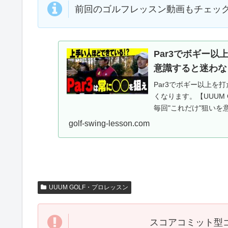
前回のゴルフレッスン動画もチェッ
Par3でボギー
意識すると迷わなく
Par3でボギー以上を
くなります。【UUUM
毎回"これだけ"狙い
介し...
golf-swing-lesson.com
UUUM GOLF・プロレッスン
スコアコミット型ゴ