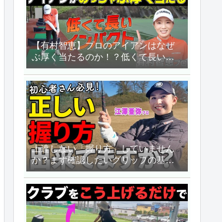
【有村智恵】プロのアイアンはなぜ
ぶ厚く当たるのか！？低くて長いイ
ンパクトのつくり方教えます！！
【UUUM GOLF】
上達しない「握り方」していません
か？まず確認したいグリップの基本
３種類【ゴルファボ】