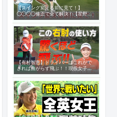
【スイング変える前に見て！】
◯◯◯◯修正で全て解決！【星野英
正「オレに任せろ!」】
【有村智恵】ドライバーはこれがで
きれば曲がらず飛ぶ！！現役女子プ
ロの飛距離の秘密教えます！！
【UUUM GOLF】
【全英優勝】桑木志帆プロの超貴重