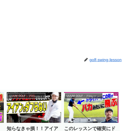
golf-swing-lesson
UUUM GOLF・プロレッスン
UUUM GOLF・プロレッスン
く
知らなきゃ損！！アイア
このレッスンで確実にド