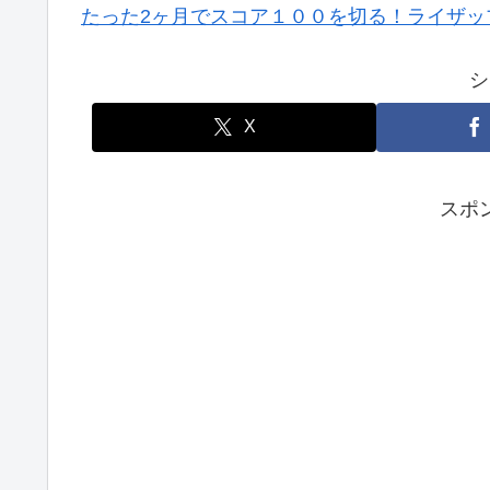
たった2ヶ月でスコア１００を切る！ライザッ
シ
X
スポ