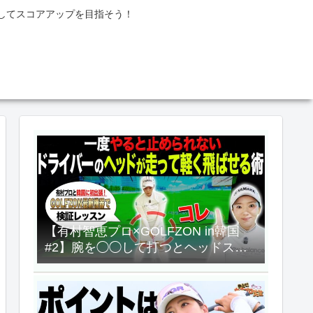
してスコアアップを目指そう！
【有村智恵プロ×GOLFZON in韓国
#2】腕を◯◯して打つとヘッドスピ
ードが確実に速くなって飛ぶ！！”有
村プロの挑戦”を応援するため韓国
へ！【UUUM GOLF】