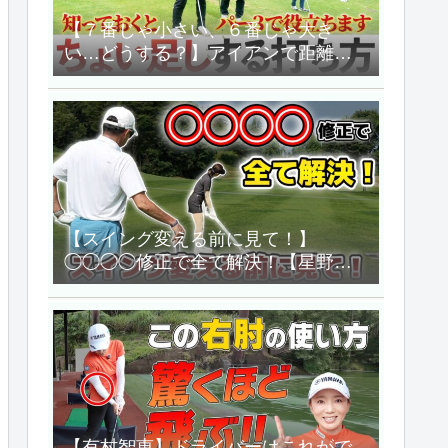
【７番じゃ小さい、６番じゃ大き
い…どうする？】アイアンで距離を
ちょい足ししたいときどうする？
【三觜喜一のゴルフレッスン】
【スイング変える前に見て！】
◯◯◯◯修正で全て解決！【星野英
正「オレに任せろ!」】
【有村智恵】ドライバーはこれがで