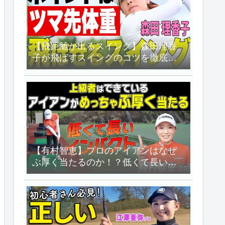
【飛距離が出るスイング】森田理香
子が飛ばすスイングのコツを徹底講
義！【ALBA TV】
【有村智恵】プロのアイアンはなぜ
ぶ厚く当たるのか！？低くて長いイ
ンパクトのつくり方教えます！！
【UUUM GOLF】