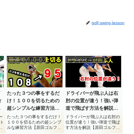
golf-swing-lesson
HARADAGOLF・レッスンチャンネル
HARADAGOLF・レッスンチャンネル
イ
たった３つの事をするだ
ドライバーが飛ぶ人は右
ィ
け！１００を切るための
肘の位置が違う！強い弾
底
超シンプルな練習方法
道で飛ばす方法を解説
ク
【原田ゴルフスクール】
【原田ゴルフスクール】
ー
たった３つの事をするだけ！
ドライバーが飛ぶ人は右肘の
ト
１００を切るための超シンプ
位置が違う！強い弾道で飛ば
田
ルな練習方法【原田ゴルフス
す方法を解説【原田ゴルフス
フ
クール】原田ゴルフスクール
クール】原田ゴルフスクール