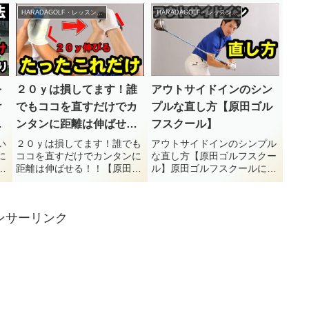
ス
によるゴルフレッスン動画。
によるゴルフレッスン動画。
HARADAGOLF・レッスンチャンネル
HARADAGOLF・レッスンチャンネル
】
今回は『たった３つの事をす
今回は『ドライバーが飛ぶ人
の
るだけ！１００を切るための
は右肘の位置が違う！強い弾
を
超シンプルな練習方法』につ
道で飛ばす方法を解説』につ
。
いてです。前回のゴルフレッ
いてです。【目次】0:00 強
スン動...
い...
を
２０ｙは損してます！誰
アウトサイドインのシン
け
でもココを直すだけでカ
プルな直し方【原田ゴル
グ
ンタンに距離は伸ばせ
フスクール】
ル
る！！【原田ゴルフスク
い
２０ｙは損してます！誰でも
アウトサイドインのシンプル
に
ココを直すだけでカンタンに
な直し方【原田ゴルフスクー
ール】
す
距離は伸ばせる！！【原田ゴ
ル】原田ゴルフスクールによ
田
ルフスクール】原田ゴルフス
るゴルフレッスン動画。今回
フ
クールによるゴルフレッスン
は『アウトサイドインのシン
バ
動画。今回は『２０ｙは損し
プルな直し方』についてで
ンサーリンク
ス
てます！誰でもココを直すだ
す。【目次】0:00 アウトサ
ッ
けでカンタンに距離は伸ばせ
イドイン軌道の直し方1:12
に
る！！』についてです。前回
アウトサイドイン軌道の直
のゴル...
し...