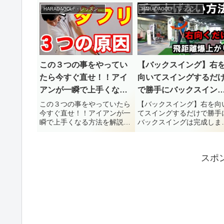
スクールによるゴルフレッ
によるゴルフレッスン動画。
HARADAGOLF・レッスンチャンネル
HARADAGOLF・レッスンチャンネル
ン動画。今回は『【超入門
今回は『アイアンが苦手な人
フェアウェイキープのため
はコレを知らないから！アイ
基本 ティショットの心構え
アンの超簡単な打ち方』につ
徹底解説！』についてです
いてです。【目次】0:00 ア
フ...
イ...
この３つの事をやってい
【バックスイング】右
たら今すぐ直せ！！アイ
向いてスイングするだ
アンが一瞬で上手くなる
で勝手にバックスイン
方法を解説【原田ゴルフ
は完成します【原田ゴ
この３つの事をやっていたら
【バックスイング】右を向
今すぐ直せ！！アイアンが一
てスイングするだけで勝手
スクール】
フスクール】
瞬で上手くなる方法を解説
バックスイングは完成しま
【原田ゴルフスクール】原田
【原田ゴルフスクール】原
ゴルフスクールによるゴルフ
ゴルフスクールによるゴル
レッスン動画。今回は『この
レッスン動画。今回は『【
スポ
３つの事をやっていたら今す
ックスイング】右を向いて
ぐ直せ！！アイアンが一瞬で
イングするだけで勝手にバ
上手くなる方法を解説』につ
クスイングは完成します』
いてです...
ついて...