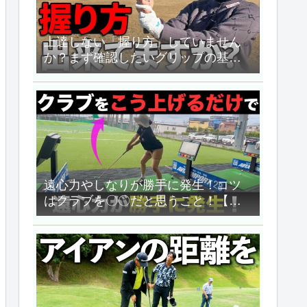
上達しない「握り方」していません
か？まず確認したいグリップの基本
３種類【ゴルファボ】
遠心力やしなりが勝手に発生！コツ
はクラブを〇〇だと思うこと！【飯
島茜のゴルフちゃんねる】