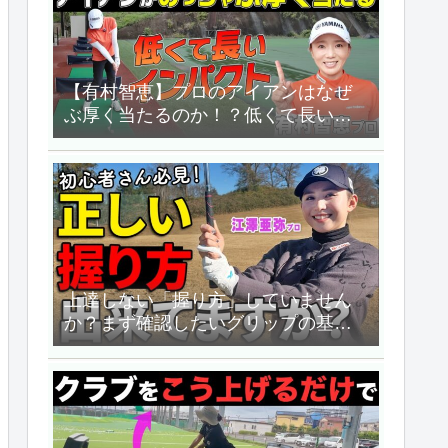
【有村智恵】プロのアイアンはなぜ
ぶ厚く当たるのか！？低くて長いイ
ンパクトのつくり方教えます！！
【UUUM GOLF】
上達しない「握り方」していません
か？まず確認したいグリップの基本
３種類【ゴルファボ】