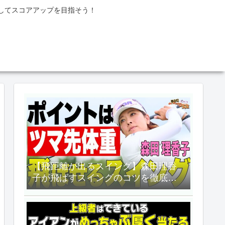
してスコアアップを目指そう！
【飛距離が出るスイング】森田理香
子が飛ばすスイングのコツを徹底講
義！【ALBA TV】