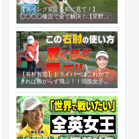
【スイング変える前に見て！】
◯◯◯◯修正で全て解決！【星野英
正「オレに任せろ!」】
【有村智恵】ドライバーはこれがで
きれば曲がらず飛ぶ！！現役女子プ
ロの飛距離の秘密教えます！！
【UUUM GOLF】
【全英優勝】桑木志帆プロの超貴重