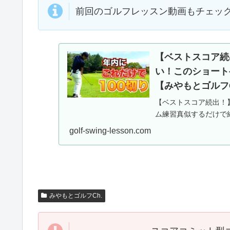
前回のゴルフレッスン動画もチェッ
【ベストスコア続
い！このショート
【みやもとゴルフC
【ベストスコア続出！】
ム練習真似するだけで結
大事なことはたくさん
golf-swing-lesson.com
こと！実はこ...
みやもとゴルフCh.