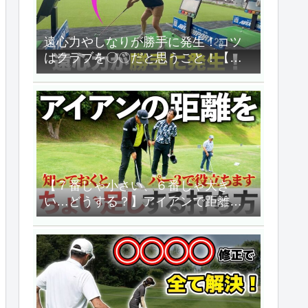
遠心力やしなりが勝手に発生！コツ
はクラブを〇〇だと思うこと！【飯
島茜のゴルフちゃんねる】
【７番じゃ小さい、６番じゃ大き
い…どうする？】アイアンで距離を
ちょい足ししたいときどうする？
【三觜喜一のゴルフレッスン】