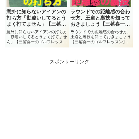
意外に知らないアイアンの
ラウンドでの距離感の合わ
打ち方「勘違いしてるとう
せ方、王道と裏技を知って
まく打てません」【三觜喜
おきましょう【三觜喜一の
一のゴルフレッスン】
ゴルフレッスン】
意外に知らないアイアンの打ち方
ラウンドでの距離感の合わせ方、
「勘違いしてるとうまく打てませ
王道と裏技を知っておきましょう
ん」【三觜喜一のゴルフレッス
【三觜喜一のゴルフレッスン】今
ン】池森さんのレッスンはいよい
回は『ラウンドでの距離感の合わ
よアイアンへ。アイアンもしっか
せ方、王道と裏技を知っておきま
りフェースターンしないとうまく
しょう』についてのレッスンで
スポンサーリンク
打てないのです。フェースターン
す。ゴルフコーチ三觜喜一による
を抑えるのはそれからです！今回
ゴルフレッスン動画 『三觜喜一
は...
の...