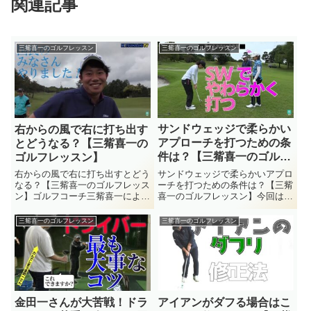
関連記事
三觜喜一のゴルフレッスン
三觜喜一のゴルフレッスン
サンドウェッジで柔らかい
右からの風で右に打ち出す
アプローチを打つための条
とどうなる？【三觜喜一の
件は？【三觜喜一のゴルフ
ゴルフレッスン】
レッスン】
サンドウェッジで柔らかいアプロ
右からの風で右に打ち出すとどう
ーチを打つための条件は？【三觜
なる？【三觜喜一のゴルフレッス
喜一のゴルフレッスン】今回は
ン】ゴルフコーチ三觜喜一による
『サンドウェッジで柔らかいアプ
ゴルフレッスン動画 『三觜喜一
ローチを打つための条件は？』に
のゴルフレッスン』 。今回は
三觜喜一のゴルフレッスン
三觜喜一のゴルフレッスン
ついてのレッスンです。ゴルフコ
『右からの風で右に打ち出すとど
ーチ三觜喜一によるゴルフレッス
うなる？』についてのレッスンで
ン動画 『三觜喜一のゴルフレッ
す。ジュニア指導をメインに約
ス...
20...
金田一さんが大苦戦！ドラ
アイアンがダフる場合はこ