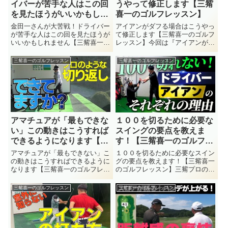
イバーが苦手な人はこの回
うやって修正します【三觜
を見たほうがいいかもしれ
喜一のゴルフレッスン】
ません【三觜喜一のゴルフ
金田一さんが大苦戦！ドライバー
アイアンがダフる場合はこうやっ
レッスン】
が苦手な人はこの回を見たほうが
て修正します【三觜喜一のゴルフ
いいかもしれません【三觜喜一の
レッスン】今回は『アイアンがダ
ゴルフレッスン】アイアンではプ
フる場合はこうやって修正しま
ロを凌ぐ球を打つ金田一さんです
す』についてのレッスンです。ゴ
三觜喜一のゴルフレッスン
三觜喜一のゴルフレッスン
が、ドライバーだと別人のように
ルフコーチ三觜喜一によるゴルフ
なってしまいます。見たところ明
レッスン動画 『三觜喜一のゴル
らかに力み過ぎですが、今回の
フレッスン』 。三觜喜一のゴル
レ...
フ...
アマチュアが「最もできな
１００を切るために必要な
い」この動きはこうすれば
スイングの要点を教えま
できるようになります【三
す！【三觜喜一のゴルフレ
觜喜一のゴルフレッスン】
ッスン】
アマチュアが「最もできない」こ
１００を切るために必要なスイン
の動きはこうすればできるように
グの要点を教えます！【三觜喜一
なります【三觜喜一のゴルフレッ
のゴルフレッスン】三觜プロの過
スン】今回は『アマチュアが「最
去の人気レッスンを振り返るシリ
もできない」この動きはこうすれ
ーズ！今回は、第二期生尾山台チ
三觜喜一のゴルフレッスン
三觜喜一のゴルフレッスン
ばできるようになります』につい
ームの田野井さん（大ちゃん）の
てのレッスンです。ゴルフコーチ
回をまとめました。スコアが出な
三觜喜一によるゴルフレッスン
い本当の原因はどこにあるの
動...
か？...